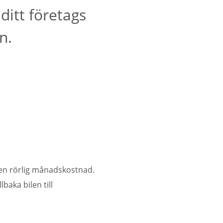
ditt företags
n.
l en rörlig månadskostnad.
baka bilen till