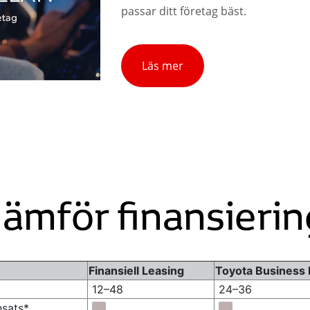
passar ditt företag bäst.
Läs mer
Jämför finansierin
Finansiell Leasing
Toyota Business
12–48
24–36
nsats*