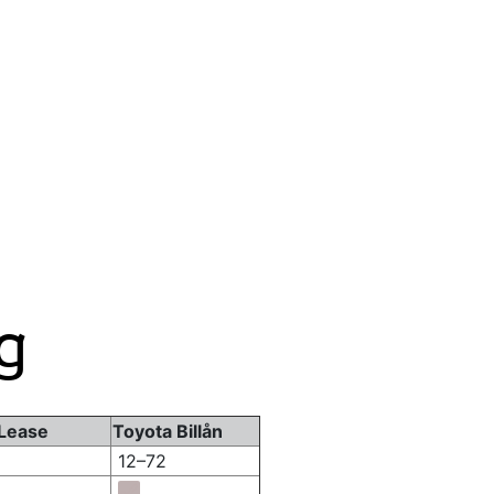
g
 Lease
Toyota Billån
12–72