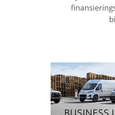
finansiering
b