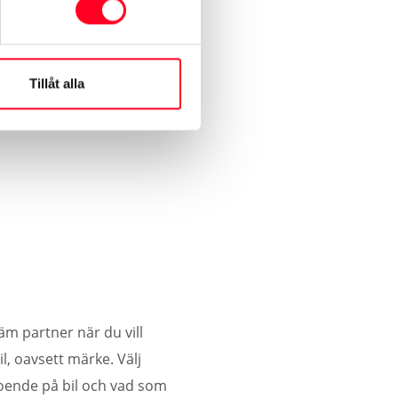
Tillåt alla
äm partner när du vill
l, oavsett märke. Välj
roende på bil och vad som