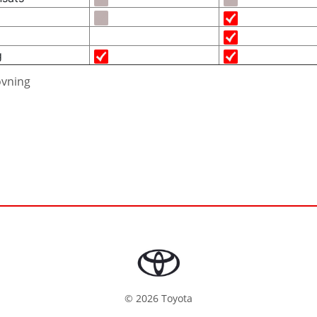
g
övning
©
2026
Toyota