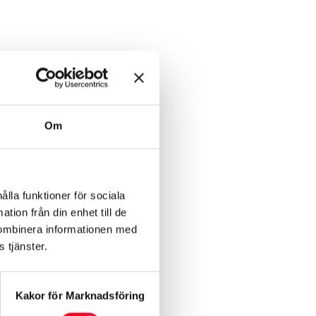
Om
ålla funktioner för sociala
tion från din enhet till de
kombinera informationen med
 tjänster.
 i många avseenden den
 företag och enskilda
Kakor för Marknadsföring