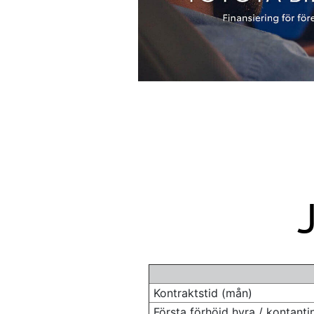
Kontraktstid (mån)
Första förhöjd hyra / kontanti