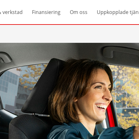
& verkstad
Finansiering
Om oss
Uppkopplade tjän