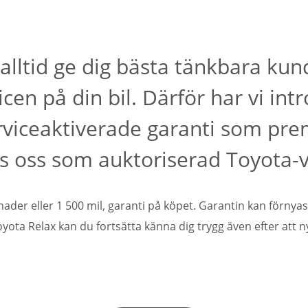
i alltid ge dig bästa tänkbara ku
icen på din bil. Därför har vi in
erviceaktiverade garanti som pre
s oss som auktoriserad Toyota-v
ader eller 1 500 mil, garanti på köpet. Garantin kan förnyas fr
yota Relax kan du fortsätta känna dig trygg även efter att ny