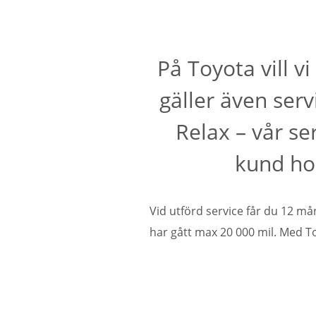
På Toyota vill v
gäller även serv
Relax – vår s
kund ho
Vid utförd service får du 12 mån
har gått max 20 000 mil. Med To