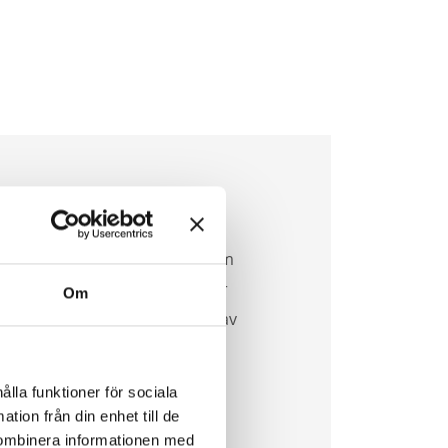
yota Relax?
 och omfattande garantiprogram
te av stort antal komponenter
Om
 Relax är inte en förlängning av
ålla funktioner för sociala
tion från din enhet till de
kombinera informationen med