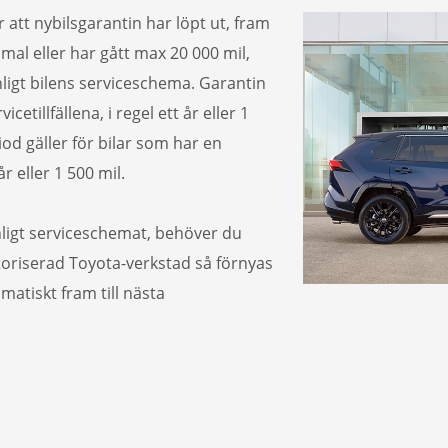
r att nybilsgarantin har löpt ut, fram
ammal eller har gått max 20 000 mil,
nligt bilens serviceschema. Garantin
cetillfällena, i regel ett år eller 1
iod gäller för bilar som har en
r eller 1 500 mil.
nligt serviceschemat, behöver du
toriserad Toyota-verkstad så förnyas
matiskt fram till nästa