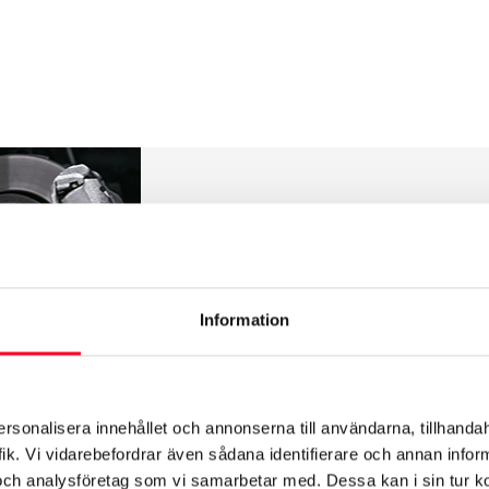
Vad ingår i To
Toyota Relax är ett separat
som täcker kostnaden för by
Information
enligt
garantivillkoren.
Toyota
nybilsgarantin.
ersonalisera innehållet och annonserna till användarna, tillhandah
ik. Vi vidarebefordrar även sådana identifierare och annan informa
Boka service »
och analysföretag som vi samarbetar med. Dessa kan i sin tur 