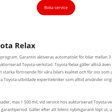
Boka service
ota Relax
ceprogram. Garantin aktiveras automatiskt för bilar mellan 3 
ktoriserad Toyota-verkstad. Toyota Relax gäller alltså även
rt starka förtroende för våra bilars kvalitet och för oss so
åra Toyota-utbildade experttekniker som alltid använder orig
ader, max 1 500 mil, vid service hos auktoriserad Toyota-ve
v garantiperiod. Gäller efter att bilens nybilsgaranti löpt ut,