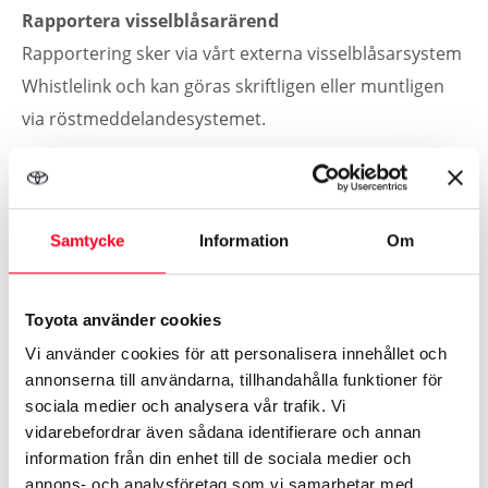
Rapportera visselblåsarärend
Rapportering sker via vårt externa visselblåsarsystem
Whistlelink och kan göras skriftligen eller muntligen
via röstmeddelandesystemet.
Du kan väja om du vill vara anonym eller öppen med
din identitet när du gör en anmälan. Väljer du att vara
Samtycke
Information
Om
anonym är det viktigt att du själv följer processen och
håller fortsatt dialog via visselblåsarkanalen.
Toyota använder cookies
Beskriv ditt ärende och din anmälan grundligt
Vi använder cookies för att personalisera innehållet och
och bifoga allt som kan ha relevans för ditt
annonserna till användarna, tillhandahålla funktioner för
sociala medier och analysera vår trafik. Vi
ärende
vidarebefordrar även sådana identifierare och annan
Beskriv fakta och utelämna inte detaljer
information från din enhet till de sociala medier och
Rapportering får inte lämnas med falska
annons- och analysföretag som vi samarbetar med.