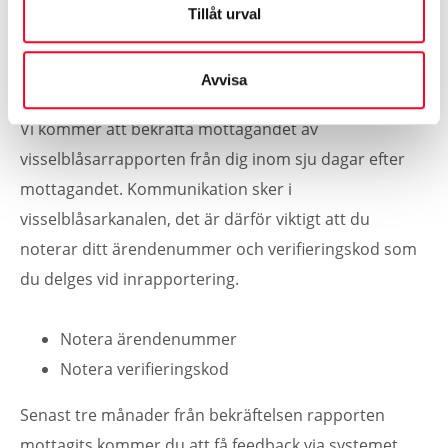
andra parten. Vid behov tas hjälp av externa aktörer
Tillåt urval
för en opartisk bedömning och utredning.
Avvisa
Följ ditt ärende
Vi kommer att bekräfta mottagandet av
visselblåsarrapporten från dig inom sju dagar efter
mottagandet. Kommunikation sker i
visselblåsarkanalen, det är därför viktigt att du
noterar ditt ärendenummer och verifieringskod som
du delges vid inrapportering.
Notera ärendenummer
Notera verifieringskod
Senast tre månader från bekräftelsen rapporten
mottagits kommer du att få feedback via systemet.