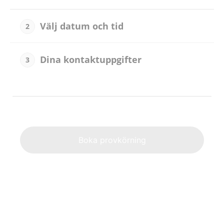
Välj datum och tid
2
Dina kontaktuppgifter
3
Alternat
Boka provkörning