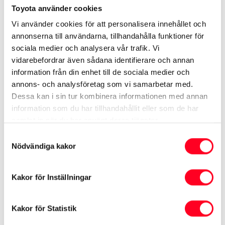
Se specifikationer ›
Toyota använder cookies
Vi använder cookies för att personalisera innehållet och
Kampanj på Proace City Electric ›
annonserna till användarna, tillhandahålla funktioner för
Begagnade Proace City Electric ›
sociala medier och analysera vår trafik. Vi
Se transportbilar ›
vidarebefordrar även sådana identifierare och annan
information från din enhet till de sociala medier och
annons- och analysföretag som vi samarbetar med.
Dessa kan i sin tur kombinera informationen med annan
Se mer på Toyota.se
information som du har tillhandahållit eller som de har
samlat in när du har använt deras tjänster.
Bygg din Proace City Electric
Samtyckesval
Nödvändiga kakor
Kakor för Inställningar
* Värden enligt nya testcykeln WLTP som gäller för förbrukning och
koldioxid (CO
) vid blandad körning. Denna deklaration är främst avsedd
Kakor för Statistik
2
för jämförelse mellan olika bilmodeller. Bränsleförbrukning och koldioxid