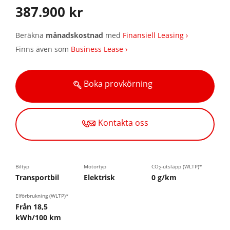
387.900 kr
Beräkna
månadskostnad
med
Finansiell Leasing ›
Finns även som
Business Lease ›
Boka provkörning
Kontakta oss
Biltyp
Motortyp
CO
-utsläpp (WLTP)*
2
Transportbil
Elektrisk
0 g/km
Elförbrukning (WLTP)*
Från 18,5
kWh/100 km